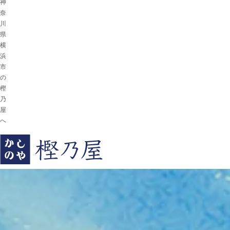
神
奈
川
県
横
浜
市
の
樫
乃
屋
へ