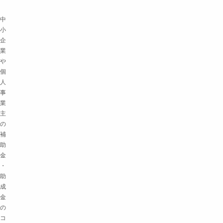
中
小
企
業
や
個
人
事
業
主
の
補
助
金
・
助
成
金
の
コ