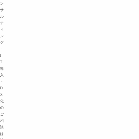
ン
サ
ル
テ
ィ
ン
グ
・
I
T
導
入
・
D
X
化
の
ご
相
談
は