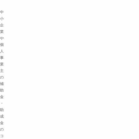
中
小
企
業
や
個
人
事
業
主
の
補
助
金
・
助
成
金
の
コ