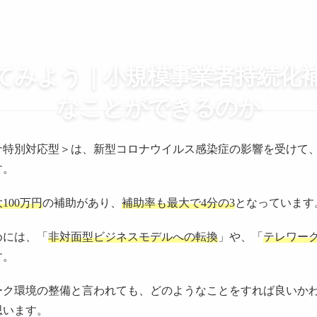
てみよう｜小規模事業者持続化
なことができるのか
ナ特別対応型＞は、新型コロナウイルス感染症の影響を受けて
す。
100万円
の補助があり、
補助率も最大で4分の3
となっています
めには、「
非対面型ビジネスモデルへの転換
」や、「
テレワー
す。
ーク環境の整備と言われても、どのようなことをすれば良いか
思います。