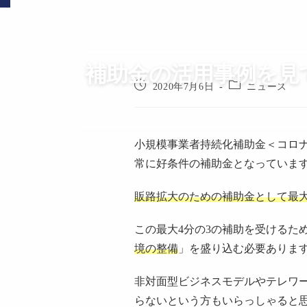
問
補助金の活用事例を見
2020年7月6日
ニュース
い
合
小規模事業者持続化補助金＜コロ
常に好条件の補助金となっていま
わ
販路拡大のための補助金として最大
この最大4分の3の補助を受けるた
せ
境の整備
」を盛り込む必要ありま
非対面型ビジネスモデルやテレワ
らないという方もいらっしゃると