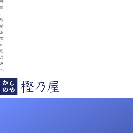
神
奈
川
県
横
浜
市
の
樫
乃
屋
へ